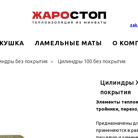
zak
ЖУШКА
ЛАМЕЛЬНЫЕ МАТЫ
О КОМ
индры без покрытия
Цилиндры 100 без покрытия
»
Цилиндры Ж
покрытия
Элементы теплои
тройники, перехо
Предназначены дл
применяются в ра
пищевую и химиче