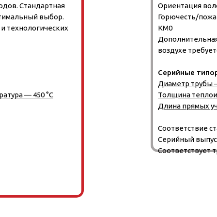
дов. Стандартная
Ориентация вол
тимальный выбор.
Горючесть/пожа
 и технологических
КМ0
Дополнительная
воздухе требуе
Серийные типо
Диаметр трубы —
атура — 450 °C
Толщина теплоиз
Длина прямых уч
Соответствие с
Серийный выпуск
Соответствует т