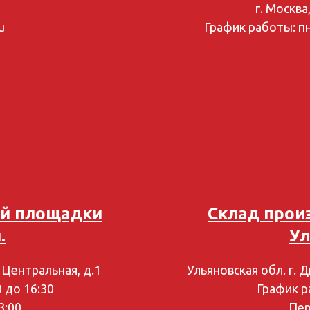
г. Москва
u
График работы: пн-
ой площадки
Склад прои
.
Ул
. Центральная, д.1
Ульяновская обл. г. 
0 до 16:30
График ра
3:00
Пер