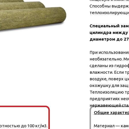
Способны выдержи
теплоизолирующих
Специальный зам
цилиндра между 
диаметром до 27
При использовани
необязательно. 
сделаны из гидро
влажности. Если т
воздухе, поверх 
окожушку для защ
Теплоизоляцию т
предприятиях нео
нержавеющей ста
Общие характе
тностью до 100 кг/м3.
Материал — кам