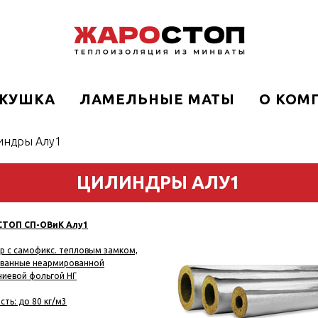
ЖУШКА
ЛАМЕЛЬНЫЕ МАТЫ
О КОМ
индры Алу1
ЦИЛИНДРЫ АЛУ1
ТОП СП-ОВиК Алу1
р c самофикс. тепловым замком,
ванные неармированной
иевой фольгой НГ
ть: до 80 кг/м3