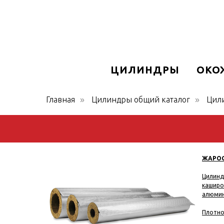
ЦИЛИНДРЫ
ОКО
Главная
Цилиндры общий каталог
Цил
»
»
ЖАРОС
Цилинд
каширо
алюмин
Плотнос