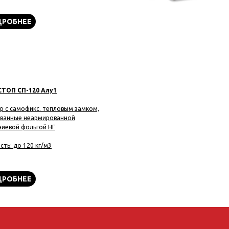
РОБНЕЕ
ТОП СП-120 Алу1
р c самофикс. тепловым замком,
ванные неармированной
иевой фольгой НГ
сть: до 120 кг/м3
РОБНЕЕ