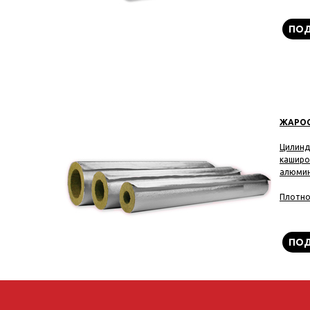
ПОД
ЖАРОС
Цилинд
каширо
алюмин
Плотно
ПОД